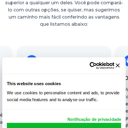
superior a qualquer um deles. Você pode compará-
lo com outras opções, se quiser, mas sugerimos
um caminho mais fácil conferindo as vantagens
que listamos abaixo:
Tem um teste de $1:
O
This website uses cookies
Se você não tem certeza se
V
We use cookies to personalise content and ads, to provide
gostaria de usar a pesquisa
c
social media features and to analyse our traffic.
reversa de nome de usuário do
r
,
GEOfinder após uma única
r
cê
tentativa, você pode aproveitar
g
Notificação de privacidade
da
seu teste de $1. Isso também
g