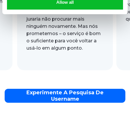
em
Allow all
vale se você quiser apenas uma
v
única tentativa, após a qual você
o
juraria não procurar mais
q
ninguém novamente. Mas nós
prometemos – o serviço é bom
o suficiente para você voltar a
usá-lo em algum ponto.
Experimente A Pesquisa De
Username