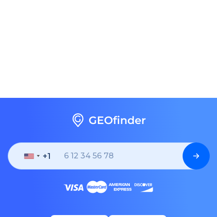
+1
United
States
+1