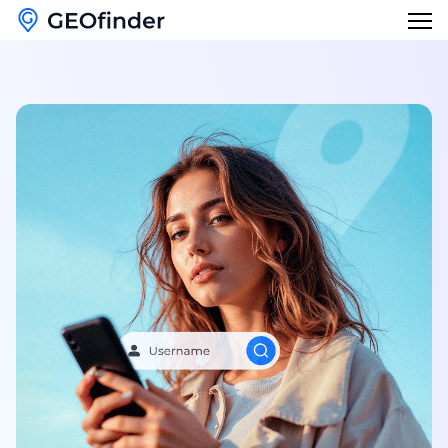
Recursos
Pesquisa reversa de telefone
Blog
Pesquisa reversa de nome de usuário
Português
Verificador de invasão de e-mail
English
Encontre meu telefone perdido
Français
Pesquisa por nome
Deutsch
Italiano
日本