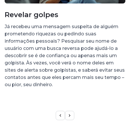
Revelar golpes
V
r
Já recebeu uma mensagem suspeita de alguém
prometendo riquezas ou pedindo suas
N
informações pessoais? Pesquisar seu nome de
S
usuário com uma busca reversa pode ajudá-lo a
u
descobrir se é de confiança ou apenas mais um
q
golpista. Às vezes, você verá o nome deles em
r
sites de alerta sobre golpistas, e saberá evitar seus
a
contatos antes que eles percam mais seu tempo –
a
ou pior, seu dinheiro.
o
d
c