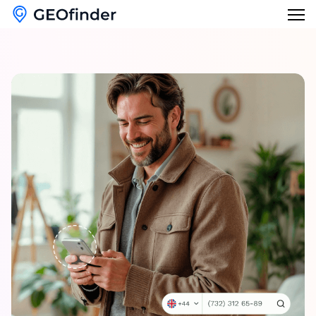
特徴
逆引き電話検索
ブログ
逆引きユーザー名検索
日本
メールハッカーチェッカー
English
失われた電話を探す
Français
名前のルックアップ
Deutsch
Italiano
日本