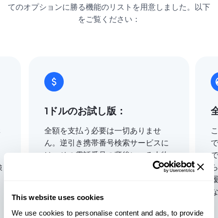
てのオプションに勝る機能のリストを用意しました。以下
をご覧ください：
1ドルのお試し版：
構
全額を支払う必要は一切ありませ
、
ん。逆引き携帯番号検索サービスに
は、その電話番号の背後にいる人物
検
についてちょっとだけ調べたい場合
さ
に使える1ドルのお試し版がありま
す。無料電話番号検索ではないもの
This website uses cookies
の、それでも、GEOfinderがどれだ
We use cookies to personalise content and ads, to provide
け便利で正確かを実感すれば、きっ