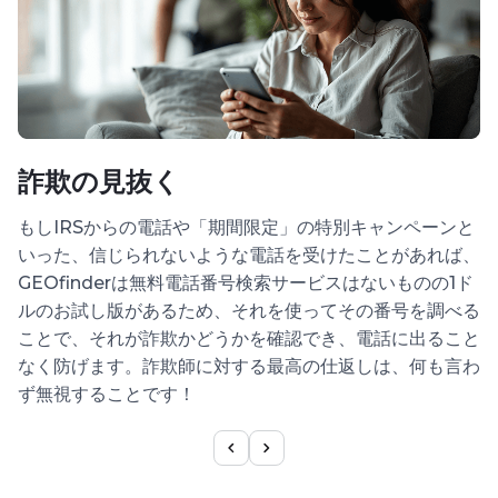
詐欺の見抜く
もしIRSからの電話や「期間限定」の特別キャンペーンと
長
いった、信じられないような電話を受けたことがあれば、
ぐ
GEOfinderは無料電話番号検索サービスはないものの1ド
て
ルのお試し版があるため、それを使ってその番号を調べる
思
ことで、それが詐欺かどうかを確認でき、電話に出ること
帯
なく防げます。詐欺師に対する最高の仕返しは、何も言わ
と
ず無視することです！