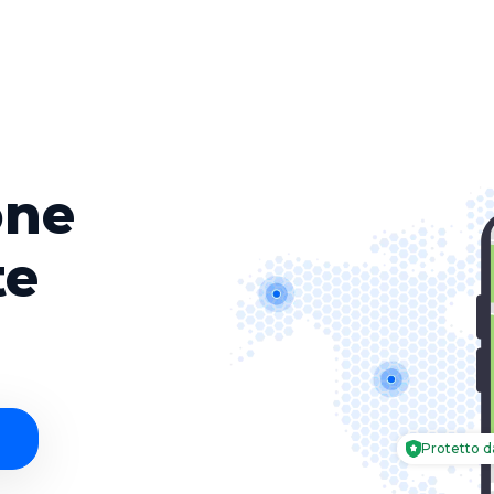
Ricerca in
Ricerca in
one
Verifica vi
Trova il m
te
Protetto d