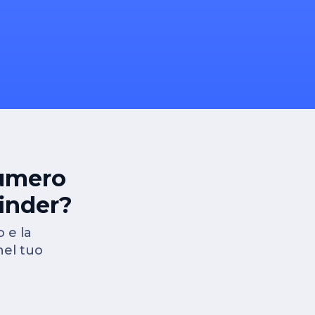
numero
finder?
 e la
nel tuo