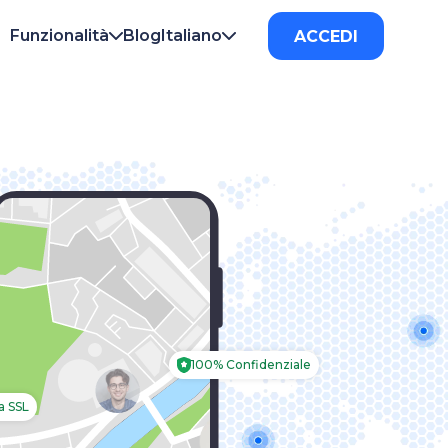
Funzionalità
Blog
Italiano
ACCEDI
versa del numero di telefono
English
Türkçe
versa di nome utente
Polski
Česky
olazione email
Русский
Português
io telefono perso
Español
Français
Italiano
Deutsch
简体中文
العربية
100% Confidenziale
日本
한국의
a SSL
עברית