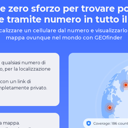
 e zero sforzo per trovare p
re tramite numero in tutto 
calizzare un cellulare dal numero e visualizzarl
mappa ovunque nel mondo con GEOfinder
 qualsiasi numero di
, per la localizzazione
con un link di
ompletamente privato.
la mappa.