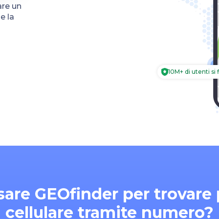
are un
e la
10M+ di utenti si 
sare GEOfinder per trovare 
cellulare tramite numero?