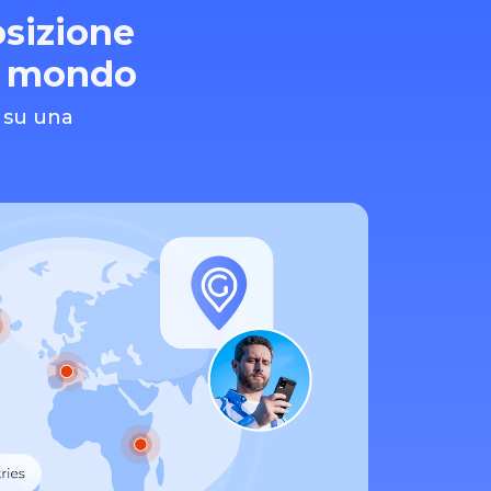
osizione
il mondo
o su una