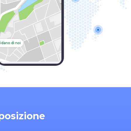
fidano di noi
posizione