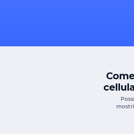
Come 
cellul
Poss
mostri