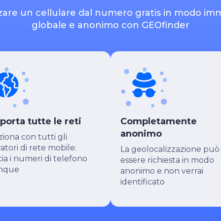
zare un cellulare dal numero gratis in modo im
globale e anonimo con GEOfinder
porta tutte le reti
Completamente
anonimo
iona con tutti gli
atori di rete mobile:
La geolocalizzazione può
cia i numeri di telefono
essere richiesta in modo
nque
anonimo e non verrai
identificato