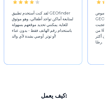
 بخصوص
لقد كنت أستخدم تطبيق GEOfinder
نني قررت تجربة
لمتابعة أماكن تواجد أطفالي، وهو موثوق
د أُعجبت
للغاية. يمكنني تحديد موقعهم بسهولة
جزءًا من
باستخدام رقم الهاتف فقط - بدون عناء
ون أكثر
أو توتر. أوصي بشدة لأي والد!
رضًا.
كيف يعمل: