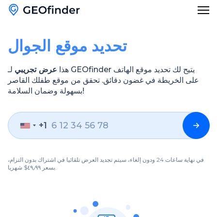
تحديد موقع الجوال
المدونة
هذا
عرض تجريبي
لـ GEOfinder يتيح لك تحديد موقع الهاتف
العربية
على الخريطة في غضون دقائق. تحقق من موقع طفلك القاصر
بسهولة وضمان السلامة!
English
Français
+1
Deutsch
في نهاية ساعات 24 ودون إلغاء، سيتم تجديد العرض تلقائيا في اشتراك بدون التزام،
Español
بسعر ٤٩٫٩٩$ شهريا.
Italiano
Türkçe