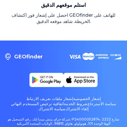
استلم موقعهم الدقيق
احصل على إشعار فور اكتشاف GEOfinder للهاتف على
الخريطة. شاهد موقعه الدقيق.
GEOfinder
إشعار الخصوصية
إشعار ملفات تعريف الارتباط
سياسة الاسترجاع
شروط الخدمة
اتفاقية ترخيص المستخدم النهائي
إلغاء الاشتراك
سياسة الاشتراك
شركة جراي بيتش ميديا إنك، رقم التسجيل هو: P24000052874، 2222 شارع
ألوها الوحدة 101، هونولولو، هاواي 96815، الولايات المتحدة الأمريكية