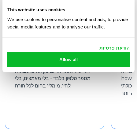
This website uses cookies
We use cookies to personalise content and ads, to provide
social media features and to analyse our traffic.
Liana Kimmy
הודעת פרטיות
י לגבי
אני משתמש ב-GEOfinder כדי לעקוב
Allow all
 החלטתי לנסות את
אחרי היכן הילדים שלי, והוא מאוד אמין.
Im impressed by
אני יכול לאתר אותם בקלות באמצעות
how ac
מספר טלפון בלבד - בלי מאמצים, בלי
 יכולתי
לחץ. מומלץ בחום לכל הורה!