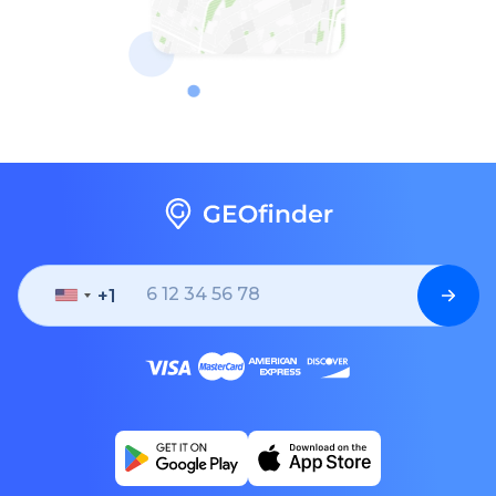
+1
United
States
+1